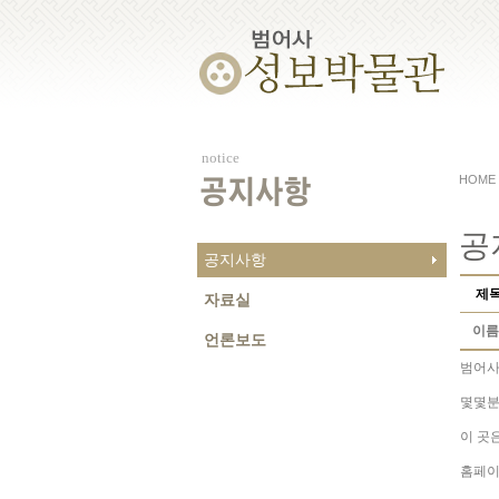
notice
HOME
공지사항
공
공지사항
제
자료실
이름
언론보도
범어사
몇몇분
이 곳
홈페이