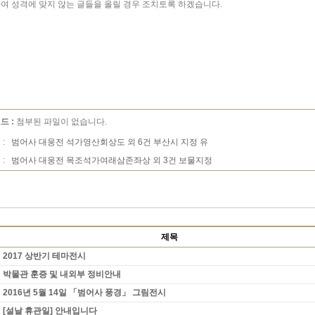
여 성격에 맞지 않는 글들을 올릴 경우 조치토록 하겠습니다.
드 :
첨부된 파일이 없습니다.
 :
범어사 대웅전 석가영산회상도 외 6건 부산시 지정 유
 :
범어사 대웅전 목조석가여래삼존좌상 외 3건 보물지정
제목
2017 상반기 테마전시
박물관 훈증 및 내외부 정비안내
2016년 5월 14일 「범어사 풍경」 그림전시
[설날 휴관일] 안내입니다