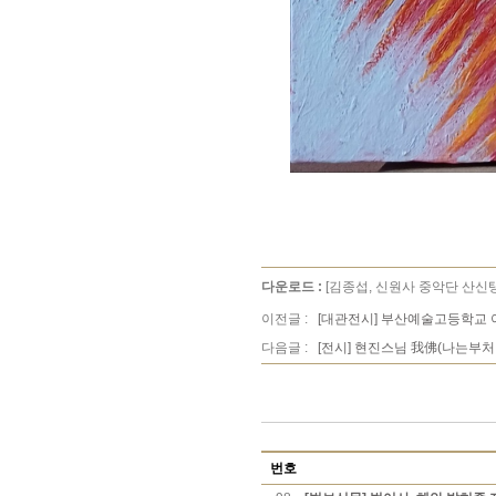
다운로드 :
[김종섭, 신원사 중악단 산신탱 
이전글 :
[대관전시] 부산예술고등학교 
다음글 :
[전시] 현진스님 我佛(나는부
번호