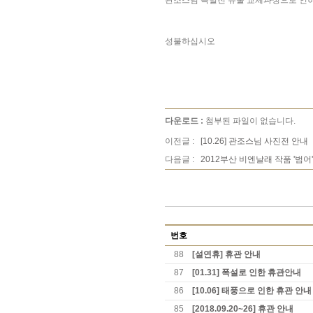
관조스님 특별전 유물 교체과정으로 인
성불하십시오
다운로드 :
첨부된 파일이 없습니다.
이전글 :
[10.26] 관조스님 사진전 안내
다음글 :
2012부산 비엔날래 작품 '범어
번호
88
[설연휴] 휴관 안내
87
[01.31] 폭설로 인한 휴관안내
86
[10.06] 태풍으로 인한 휴관 안내
85
[2018.09.20~26] 휴관 안내