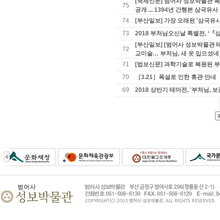
[국제신문] 범어사 성보박물관 특
75
공개 ... 1394년 간행본 삼국유
74
[부산일보] 가장 오래된 '삼국유
73
2018 부처님오신날 특별전, 
[부산일보] [범어사 성보박물관 
72
교미술… 부처님, 새 옷 입으셨네
71
[법보신문] 과학기술로 복원된 
70
［3.21］폭설로 인한 휴관 안내
69
2018 상반기 테마전, '부처님,