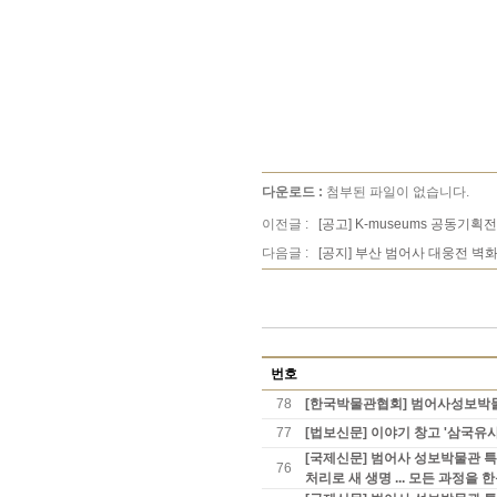
다운로드 :
첨부된 파일이 없습니다.
이전글 :
[공고] K-museums 공동
다음글 :
[공지] 부산 범어사 대웅전 벽
번호
78
[한국박물관협회] 범어사성보박물관
77
[법보신문] 이야기 창고 '삼국유사
[국제신문] 범어사 성보박물관 특별
76
처리로 새 생명 ... 모든 과정을 