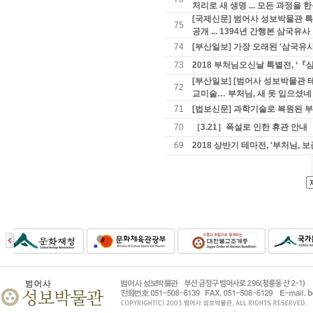
처리로 새 생명 ... 모든 과정을 
[국제신문] 범어사 성보박물관 특
75
공개 ... 1394년 간행본 삼국유
74
[부산일보] 가장 오래된 '삼국유
73
2018 부처님오신날 특별전, 
[부산일보] [범어사 성보박물관 
72
교미술… 부처님, 새 옷 입으셨네
71
[법보신문] 과학기술로 복원된 
70
［3.21］폭설로 인한 휴관 안내
69
2018 상반기 테마전, '부처님,