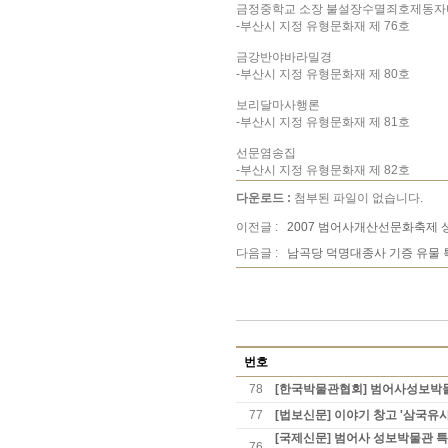
금정중학교 소장 불설장수멸죄호제동
-부산시 지정 유형문화재 제 76호
금강반야바라밀경
-부산시 지정 유형문화재 제 80호
보리달마사행론
-부산시 지정 유형문화재 제 81호
선문염송집
-부산시 지정 유형문화재 제 82호
다운로드 :
첨부된 파일이 없습니다.
이전글 :
2007 범어사개산선문화축제
다음글 :
남곡당 덕명대종사 기증 유물
번호
78
[한국박물관협회] 범어사성보박물관
77
[법보신문] 이야기 창고 '삼국유사
[국제신문] 범어사 성보박물관 특별
76