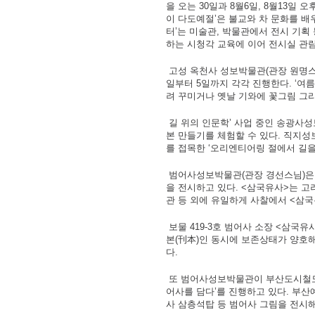
을 오는 30일과 8월6일, 8월13일
이 다도예절’은 불교와 차 문화를 배
터’는 미술관, 박물관에서 전시 기
하는 시청각 교육에 이어 전시실 관
고성 옥천사 성보박물관(관장 원명스님
일부터 5일까지 각각 진행한다. ‘여
려 꾸미거나 옛날 기와에 꽃그림 그리
길 위의 인문학’ 사업 중인 송광사
본 만들기를 체험할 수 있다. 직지
를 접목한 ‘오리엔티어링 절에서 길을
범어사성보박물관(관장 경선스님)은 ‘
을 전시하고 있다. <삼국유사>는 고
관 등 외에 유일하게 사찰에서 <삼국
보물 419-3호 범어사 소장 <삼국유
본(刊本)인 동시에 보존상태가 양호해
다.
또 범어사성보박물관이 부산도시철도 
어사를 담다’를 진행하고 있다. 부산예
사 삼층석탑 등 범어사 그림을 전시