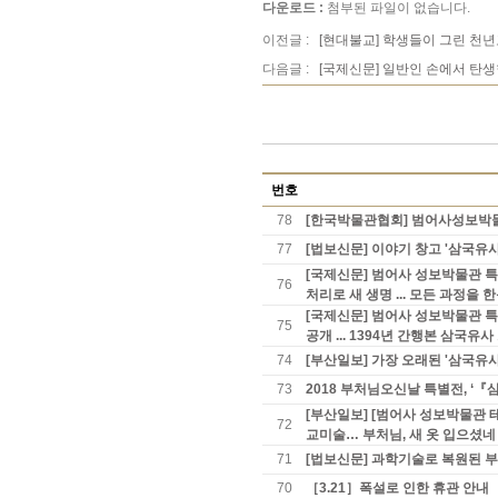
다운로드 :
첨부된 파일이 없습니다.
이전글 :
[현대불교] 학생들이 그린 천
다음글 :
[국제신문] 일반인 손에서 탄생
번호
78
[한국박물관협회] 범어사성보박물관
77
[법보신문] 이야기 창고 '삼국유사
[국제신문] 범어사 성보박물관 특별
76
처리로 새 생명 ... 모든 과정을 
[국제신문] 범어사 성보박물관 특
75
공개 ... 1394년 간행본 삼국유
74
[부산일보] 가장 오래된 '삼국유
73
2018 부처님오신날 특별전, 
[부산일보] [범어사 성보박물관 
72
교미술… 부처님, 새 옷 입으셨네
71
[법보신문] 과학기술로 복원된 
70
［3.21］폭설로 인한 휴관 안내