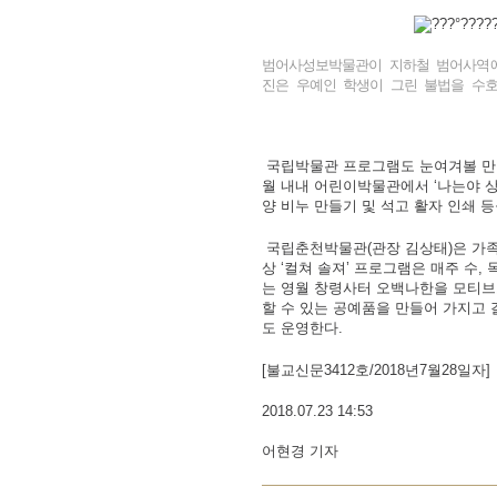
범어사성보박물관이 지하철 범어사역에
진은 우예인 학생이 그린 불법을 수호
국립박물관 프로그램도 눈여겨볼 만 
월 내내 어린이박물관에서 ‘나는야 상
양 비누 만들기 및 석고 활자 인쇄 등
국립춘천박물관(관장 김상태)은 가족
상 ‘컬쳐 솔져’ 프로그램은 매주 수
는 영월 창령사터 오백나한을 모티브
할 수 있는 공예품을 만들어 가지고 갈
도 운영한다.
[불교신문3412호/2018년7월28일자]
2018.07.23 14:53
어현경 기자