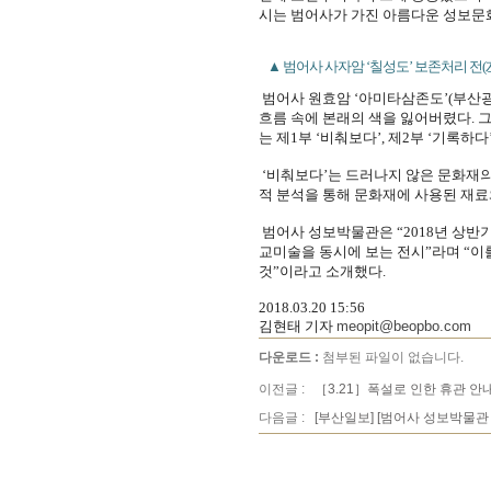
시는 범어사가 가진 아름다운 성보문
▲ 범어사 사자암 ‘칠성도’ 보존처리 전(左)
범어사 원효암 ‘아미타삼존도’(부산광
흐름 속에 본래의 색을 잃어버렸다. 
는 제1부 ‘비춰보다’, 제2부 ‘기록하다
‘비춰보다’는 드러나지 않은 문화재의
적 분석을 통해 문화재에 사용된 재료
범어사 성보박물관은 “2018년 상
교미술을 동시에 보는 전시”라며 “이
것”이라고 소개했다.
2018.03.20 15:56
김현태 기자
meopit@beopbo.com
다운로드 :
첨부된 파일이 없습니다.
이전글 :
［3.21］폭설로 인한 휴관 안
다음글 :
[부산일보] [범어사 성보박물관