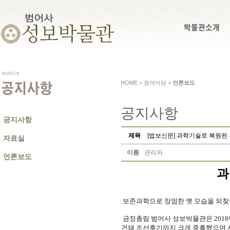
박물관소개
notice
HOME > 참여마당 >
언론보도
공지사항
공지사항
공지사항
제목
[법보신문] 과학기술로 복원된
자료실
이름
관리자
언론보도
과
보존과학으로 장엄한 옛 모습을 되찾은
금정총림 범어사 성보박물관은 2018
건돼 조선후기까지 크게 중흥했으며 