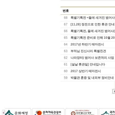
번호
68
특별기획전 <돌에 새겨진 범어사(
67
[11.28] 정전으로 인한 휴관 안내
66
특별기획전, 돌에 새겨진 범어사
65
특별기획전 준비로 인해 10월 2
64
2017년 하반기 테마전시
63
부처님 진신사리 특별친견
62
나라장터) 범어사 보존처리 사업
61
[설날 휴관일] 안내입니다
60
2017 상반기 테마전시
59
박물관 훈증 및 내외부 정비안내