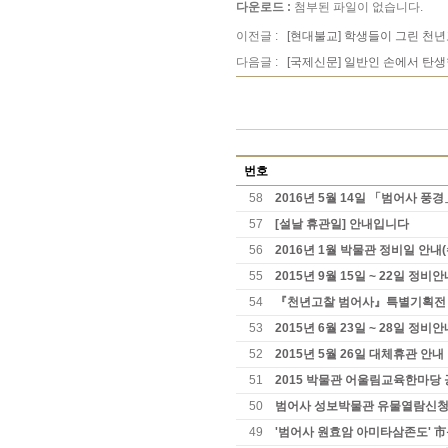
다운로드 :
첨부된 파일이 없습니다.
이전글 :
[현대불교] 학생들이 그린 천
다음글 :
[국제신문] 일반인 손에서 탄생
번호
58
2016년 5월 14일 「범어사 풍
57
[설날 휴관일] 안내입니다
56
2016년 1월 박물관 정비일 안내
55
2015년 9월 15일 ~ 22일 정
54
『천년고찰 범어사』특별기획전
53
2015년 6월 23일 ~ 28일 정비
52
2015년 5월 26일 대체휴관 안내
51
2015 박물관 어울림교육한마당
50
범어사 성보박물관 유물열람신청 
49
'범어사 원효암 아미타삼존도' 