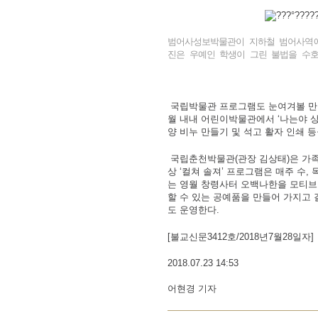
범어사성보박물관이 지하철 범어사역에
진은 우예인 학생이 그린 불법을 수호
국립박물관 프로그램도 눈여겨볼 만 
월 내내 어린이박물관에서 ‘나는야 상
양 비누 만들기 및 석고 활자 인쇄 등
국립춘천박물관(관장 김상태)은 가족
상 ‘컬쳐 솔져’ 프로그램은 매주 수
는 영월 창령사터 오백나한을 모티브
할 수 있는 공예품을 만들어 가지고 갈
도 운영한다.
[불교신문3412호/2018년7월28일자]
2018.07.23 14:53
어현경 기자