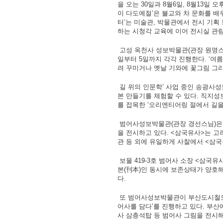
을 오는 30일과 8월6일, 8월13일
이 다도예절’은 불교와 차 문화를 배
터’는 미술관, 박물관에서 전시 기
하는 시청각 교육에 이어 전시실 관
고성 옥천사 성보박물관(관장 원명스님
일부터 5일까지 각각 진행한다. ‘여
려 꾸미거나 옛날 기와에 꽃그림 그리
길 위의 인문학’ 사업 중인 송광사
본 만들기를 체험할 수 있다. 직지
를 접목한 ‘오리엔티어링 절에서 길을
범어사성보박물관(관장 경선스님)은 ‘
을 전시하고 있다. <삼국유사>는 고
관 등 외에 유일하게 사찰에서 <삼국
보물 419-3호 범어사 소장 <삼국유
본(刊本)인 동시에 보존상태가 양호해
다.
또 범어사성보박물관이 부산도시철도 
어사를 담다’를 진행하고 있다. 부산예
사 삼층석탑 등 범어사 그림을 전시