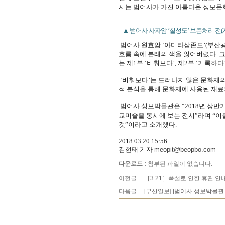
시는 범어사가 가진 아름다운 성보문
▲ 범어사 사자암 ‘칠성도’ 보존처리 전(左)
범어사 원효암 ‘아미타삼존도’(부산광
흐름 속에 본래의 색을 잃어버렸다. 
는 제1부 ‘비춰보다’, 제2부 ‘기록하다
‘비춰보다’는 드러나지 않은 문화재의
적 분석을 통해 문화재에 사용된 재료
범어사 성보박물관은 “2018년 상
교미술을 동시에 보는 전시”라며 “이
것”이라고 소개했다.
2018.03.20 15:56
김현태 기자
meopit@beopbo.com
다운로드 :
첨부된 파일이 없습니다.
이전글 :
［3.21］폭설로 인한 휴관 안
다음글 :
[부산일보] [범어사 성보박물관