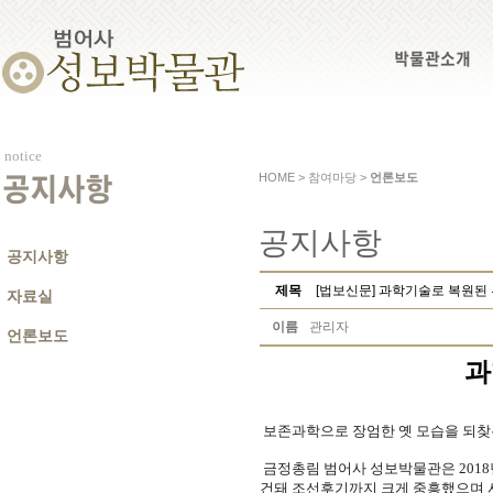
박물관소개
notice
HOME > 참여마당 >
언론보도
공지사항
공지사항
공지사항
제목
[법보신문] 과학기술로 복원된
자료실
이름
관리자
언론보도
과
보존과학으로 장엄한 옛 모습을 되찾은
금정총림 범어사 성보박물관은 2018
건돼 조선후기까지 크게 중흥했으며 