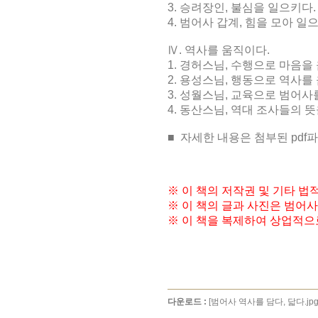
3.
승려장인
,
불심을 일으키다
.
4.
범어사 갑계
,
힘을 모아 일
Ⅳ
.
역사를 움직이다
.
1.
경허스님
,
수행으로 마음을
2.
용성스님
,
행동으로 역사를
3.
성월스님
,
교육으로 범어사
4.
동산스님
,
역대 조사들의 뜻
■
자세한 내용은 첨부된 pdf
※ 이 책의 저작권 및 기타 
※ 이 책의 글과 사진은 범어
※ 이 책을 복제하여 상업적으
다운로드 :
[범어사 역사를 담다, 닯다.jpg