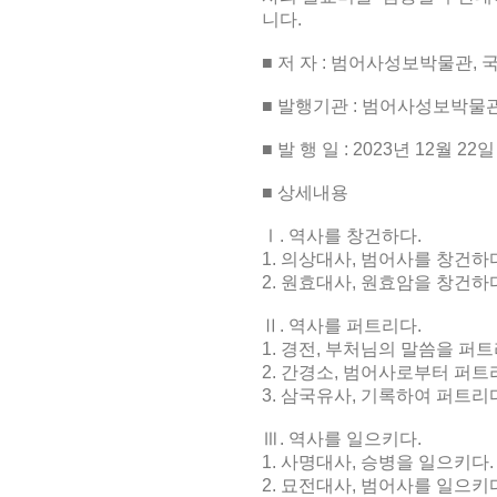
니다
.
■
저 자
:
범어사성보박물관, 
■
발행기관
:
범어사성보박물관
■
발 행 일
: 2023
년
12
월
22
일
■
상세내용
Ⅰ
.
역사를 창건하다
.
1.
의상대사
,
범어사를 창건하
2.
원효대사
,
원효암을 창건하
Ⅱ
.
역사를 퍼트리다
.
1.
경전
,
부처님의 말씀을 퍼
2.
간경소
,
범어사로부터 퍼트
3.
삼국유사
,
기록하여 퍼트리
Ⅲ
.
역사를 일으키다
.
1.
사명대사
,
승병을 일으키다
.
2.
묘전대사
,
범어사를 일으키