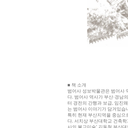
■
책 소개
범어사 성보박물관은 범어사 
다
.
범어사 역사가 부산
·
경남의
터 경전의 간행과 보급
,
임진왜
는 범어사 이야기가 담겨있습
특히 현재 부산지역을 중심으
다
.
서치상 부산대학교 건축학
사의 불교미술
’
김동철 부산대