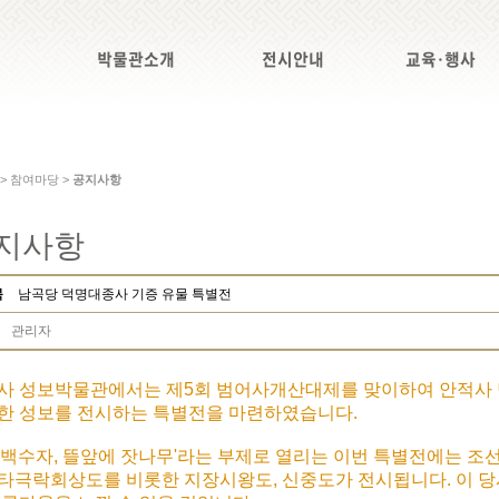
박물관소개
전시안내
교육·행사
 > 참여마당 >
공지사항
지사항
목
남곡당 덕명대종사 기증 유물 특별전
관리자
사 성보박물관에서는 제5회 범어사개산대제를 맞이하여 안적사 덕
한 성보를 전시하는 특별전을 마련하였습니다.
전백수자, 뜰앞에 잣나무'라는 부제로 열리는 이번 특별전에는 조
타극락회상도를 비롯한 지장시왕도, 신중도가 전시됩니다. 이 