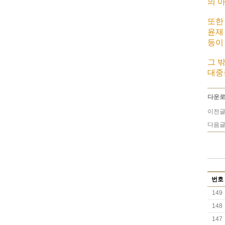
의 
또한
윤재
등이
그 
대중
다운로
이전글
다음글
번호
149
148
147