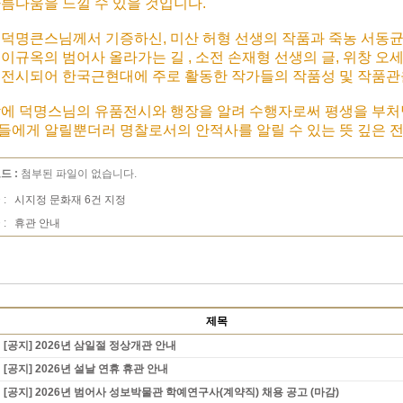
아름다움을 느낄 수 있을 것입니다.
 덕명큰스님께서 기증하신, 미산 허형 선생의 작품과 죽농 서동균 
 이규옥의 범어사 올라가는 길 , 소전 손재형 선생의 글, 위창 오
 전시되어 한국근현대에 주로 활동한 작가들의 작품성 및 작품관을
밖에 덕명스님의 유품전시와 행장을 알려 수행자로써 평생을 부처
들에게 알릴뿐더러 명찰로서의 안적사를 알릴 수 있는 뜻 깊은 전
드 :
첨부된 파일이 없습니다.
 :
시지정 문화재 6건 지정
 :
휴관 안내
제목
[공지] 2026년 삼일절 정상개관 안내
[공지] 2026년 설날 연휴 휴관 안내
[공지] 2026년 범어사 성보박물관 학예연구사(계약직) 채용 공고 (마감)