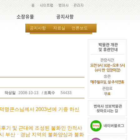
소장유물
공지사항
공지사항
자료실
언론보도
작성일
2008-10-13
/
조회수
54433
명큰스님께서 2003년에 기증 하신
선후기 및 근대에 조성된 불화인 안적사
당시 부산ㆍ경남 지역의 불화양상과 불화