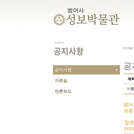
notice
HOME
공지사항
공
공지사항
제
자료실
이름
언론보도
범어
귀중
'정
아미