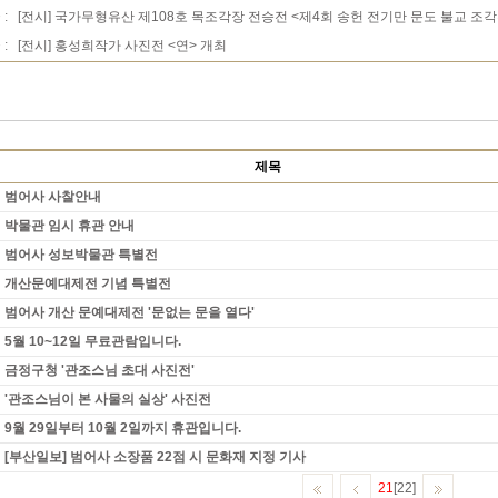
 :
[전시] 국가무형유산 제108호 목조각장 전승전 <제4회 송헌 전기만 문도 불교 조각
 :
[전시] 홍성희작가 사진전 <연> 개최
제목
범어사 사찰안내
박물관 임시 휴관 안내
범어사 성보박물관 특별전
개산문예대제전 기념 특별전
범어사 개산 문예대제전 '문없는 문을 열다'
5월 10~12일 무료관람입니다.
금정구청 '관조스님 초대 사진전'
'관조스님이 본 사물의 실상' 사진전
9월 29일부터 10월 2일까지 휴관입니다.
[부산일보] 범어사 소장품 22점 시 문화재 지정 기사
21
[22]