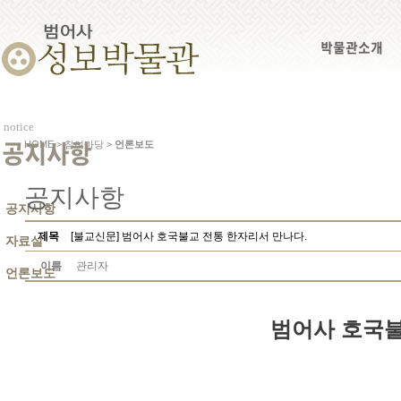
박물관소개
notice
HOME > 참여마당 >
언론보도
공지사항
공지사항
공지사항
제목
[불교신문] 범어사 호국불교 전통 한자리서 만나다.
자료실
이름
관리자
언론보도
범어사 호국불