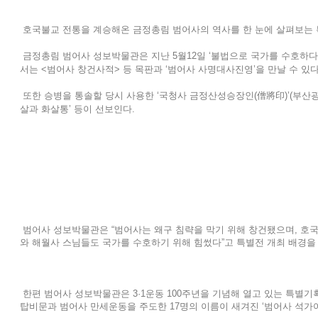
호국불교 전통을 계승해온 금정총림 범어사의 역사를 한 눈에 살펴보는 
금정총림 범어사 성보박물관은 지난 5월12일 ‘불법으로 국가를 수호하다 
서는 <범어사 창건사적> 등 목판과 ‘범어사 사명대사진영’을 만날 수 있다
또한 승병을 통솔할 당시 사용한 ‘국청사 금정산성승장인(僧將印)’(부산광
살과 화살통’ 등이 선보인다.
범어사 성보박물관은 “범어사는 왜구 침략을 막기 위해 창건됐으며, 호국
와 해월사 스님들도 국가를 수호하기 위해 힘썼다”고 특별전 개최 배경을
한편 범어사 성보박물관은 3·1운동 100주년을 기념해 열고 있는 특별기
탑비문과 범어사 만세운동을 주도한 17명의 이름이 새겨진 ‘범어사 석가