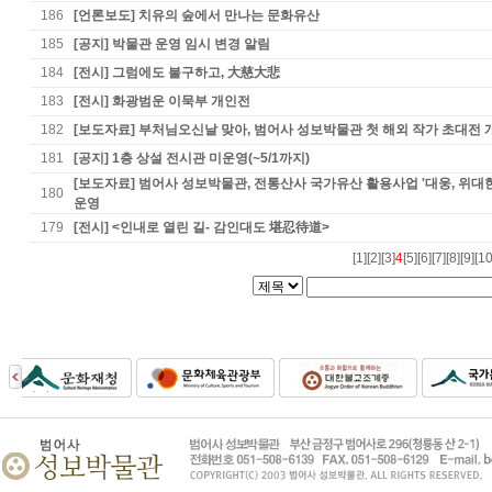
186
[언론보도] 치유의 숲에서 만나는 문화유산
185
[공지] 박물관 운영 임시 변경 알림
184
[전시] 그럼에도 불구하고, 大慈大悲
183
[전시] 화광범운 이묵부 개인전
182
[보도자료] 부처님오신날 맞아, 범어사 성보박물관 첫 해외 작가 초대전 
181
[공지] 1층 상설 전시관 미운영(~5/1까지)
[보도자료] 범어사 성보박물관, 전통산사 국가유산 활용사업 '대웅, 위대한
180
운영
179
[전시] <인내로 열린 길- 감인대도 堪忍待道>
[1]
[2]
[3]
4
[5]
[6]
[7]
[8]
[9]
[10