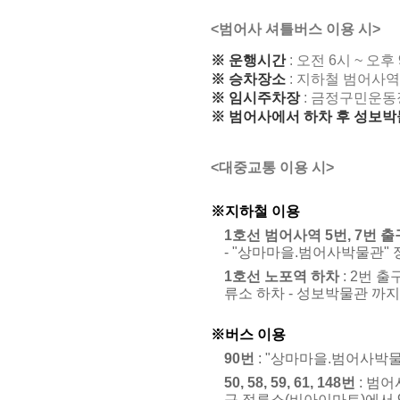
<범어사 셔틀버스 이용 시>
※ 운행시간
: 오전 6시 ~ 오후
※ 승차장소
: 지하철 범어사역
※ 임시주차장
: 금정구민운동장
※ 범어사에서 하차 후 성보박
<대중교통 이용 시>
※
지하철 이용
1호선 범어사역 5번, 7번 출
- "상마마을.범어사박물관" 
1호선 노포역 하차
: 2번 
류소 하차 - 성보박물관 까
※
버스 이용
90번
: "상마마을.범어사박물
50, 58, 59, 61, 148번
: 범어
구 정류소(비아이마트)에서 9