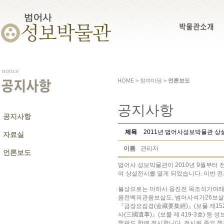
박물관소개
notice
HOME > 참여마당 >
언론보도
공지사항
공지사항
공지사항
제목
2011년 범어사성보박물관 상
자료실
이름
관리자
언론보도
범어사 성보박물관이 2010년 9월부터 
여 상설전시를 열게 되었습니다. 이번 전시
불상으로는 마하사 응진전 목조석가여래좌
음전백의관음보살도, 범어사석가26보살
『금장요집경(金藏要集經)』(보물 제1525
사(三國遺事)』(보물 제 419-3호) 
책판도 함께 전시합니다. 전시된 주요 