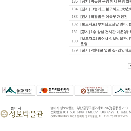
185
[공지] 박물관 운영 임시 변경 알
184
[전시] 그럼에도 불구하고, 大慈
183
[전시] 화광범운 이묵부 개인전
182
[보도자료] 부처님오신날 맞아, 
181
[공지] 1층 상설 전시관 미운영(~
[보도자료] 범어사 성보박물관, 
180
운영
179
[전시] <인내로 열린 길- 감인대