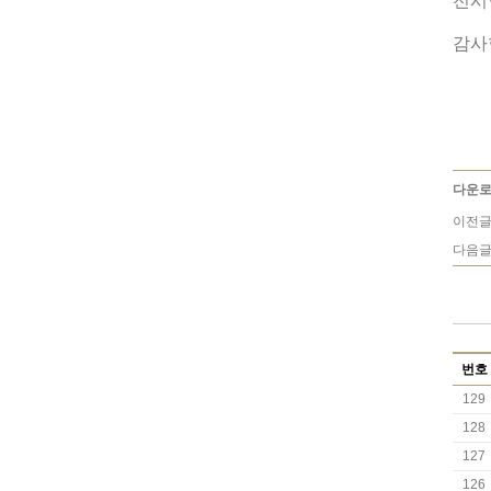
전시
감사
다운로
이전글
다음글
번호
129
128
127
126