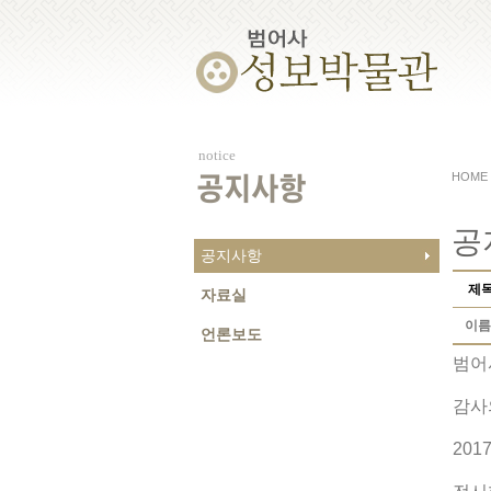
notice
HOME
공지사항
공
공지사항
제
자료실
이름
언론보도
범어
감사
20