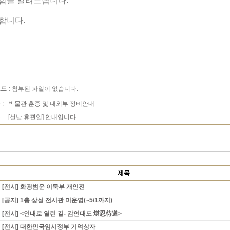
함을 알려드립니다.
합니다.
드 :
첨부된 파일이 없습니다.
 :
박물관 훈증 및 내외부 정비안내
 :
[설날 휴관일] 안내입니다
제목
[전시] 화광범운 이묵부 개인전
[공지] 1층 상설 전시관 미운영(~5/1까지)
[전시] <인내로 열린 길- 감인대도 堪忍待道>
[전시] 대한민국임시정부 기억상자