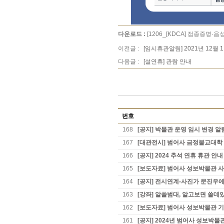
다운로드 :
[1206_[KDCA] 접종증명·음
이전글 :
[임시휴관알림] 2021년 12월 
다음글 :
[설연휴] 관람 안내
번호
168
[공지] 박물관 운영 임시 변경 알
167
[대관전시] 범어사 금정불교대학 
166
[공지] 2024 추석 연휴 휴관 안내
165
[보도자료] 범어사 성보박물관 사
164
[공지] 전시연계-사진가 문진우에
163
[강좌] 알쓸범대, 알고보면 쓸데
162
[보도자료] 범어사 성보박물관 
161
[공지] 2024년 범어사 성보박