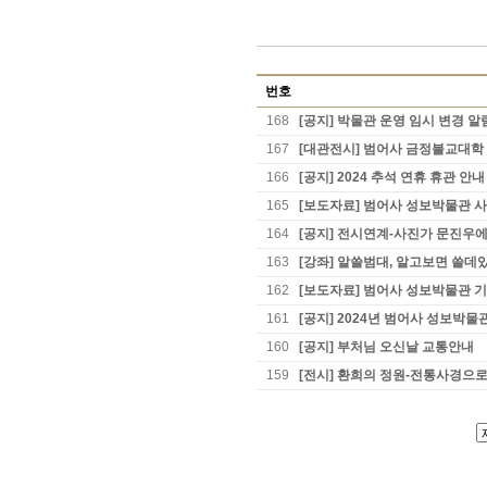
번호
168
[공지] 박물관 운영 임시 변경 알
167
[대관전시] 범어사 금정불교대학 
166
[공지] 2024 추석 연휴 휴관 안내
165
[보도자료] 범어사 성보박물관 사
164
[공지] 전시연계-사진가 문진우에
163
[강좌] 알쓸범대, 알고보면 쓸데
162
[보도자료] 범어사 성보박물관 
161
[공지] 2024년 범어사 성보박
160
[공지] 부처님 오신날 교통안내
159
[전시] 환희의 정원-전통사경으