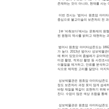
존재하는 것이 아니라, 현재를 사는
이번 전시는 ‘범어사 원효암 아미타삼
중심으로 불교미술의 보존처리 전 과
1부 ‘비춰보다’에서
는 문화재의 원형
된 원형의 역사를 밝히고 재현하는 과
범어사 원효암 아미타삼존도는 1892년
가 높다. 2013년 범어사 성보박물
에 튀어 있었으며 좀벌레가 갉아먹은
미경 촬영, 적외선 촬영 등 사전조사
이물질을 제거하고, 안료를 분석하고,
식으로 제작된 고리를 달았다. 마지막
성보박물관은 원효암 아미타삼존도 
정도 보존처리 과정 못지 않게 섬세하
바탕 재질을 똑같이 표현하기 위해 
친다. 수없이 많은 색상 조합을 통해
성보박물관은 원효암 아미타삼존도 보