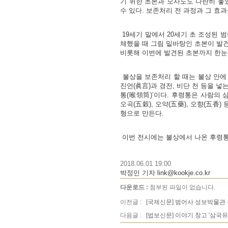
기 위한 초본과 모사도도 나란히 놓았다
수 있다. 보존처리 전 과정과 그 효
19세기 말에서 20세기 초 조성된 범
체했을 때 그림 밑바탕인 초본이 발견
비롯해 이번에 발견된 초본까지 한눈에
불상을 보존처리 할 때는 불상 안에 
진언(眞言)과 경전, 비단 천 등을 넣
통(喉領筒)’이다. 후령통은 사람의
오곡(五穀), 오약(五藥), 오향(五
형으로 만든다.
이번 전시에는 불상에서 나온 후령통 실
2018.06.01 19:00
박정민 기자 link@kookje.co.kr
다운로드 :
첨부된 파일이 없습니다.
이전글 :
[국제신문] 범어사 성보박물관 특
다음글 :
[법보신문] 이야기 창고 '삼국유