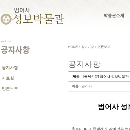
박물관소개
notice
HOME > 참여마당 >
언론보도
공지사항
공지사항
공지사항
제목
[국제신문] 범어사 성보박물관 특
자료실
이름
관리자
언론보도
범어사 성
촛농이 튀고 좀벌레가 갉아먹은 범