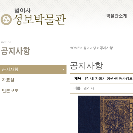
박물관소개
notice
HOME > 참여마당 >
공지사항
공지사항
공지사항
공지사항
제목
[전시] 환희의 정원-전통사경
자료실
이름
관리자
언론보도