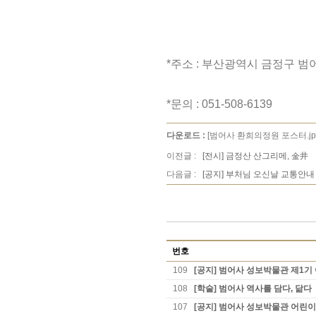
*주소 : 부산광역시 금정구 범
*문의 : 051-508-6139
다운로드 :
[범어사 환희의정원 포스터.jp
이전글 :
[전시] 금정산 산그리메, 金井
다음글 :
[공지] 부처님 오신날 교통안내
번호
109
[공지] 범어사 성보박물관 제1
108
[학술] 범어사 역사를 담다, 닮다
107
[공지] 범어사 성보박물관 어린