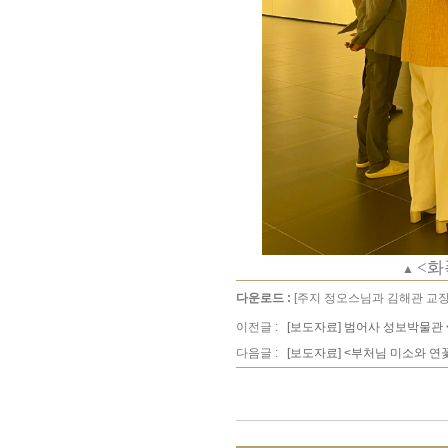
<화
▲
다운로드 :
[주지 정오스님과 김해관 교장.j
이전글 :
[보도자료] 범어사 성보박물관 
다음글 :
[보도자료] <부처님 미소와 연꽃