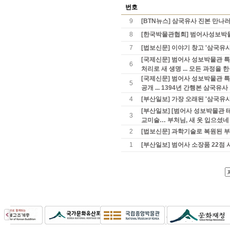
번호
9
[BTN뉴스] 삼국유사 진본 만나
8
[한국박물관협회] 범어사성보박물관
7
[법보신문] 이야기 창고 '삼국유사
[국제신문] 범어사 성보박물관 특별
6
처리로 새 생명 ... 모든 과정을 
[국제신문] 범어사 성보박물관 특
5
공개 ... 1394년 간행본 삼국유
4
[부산일보] 가장 오래된 '삼국유
[부산일보] [범어사 성보박물관 
3
교미술… 부처님, 새 옷 입으셨네
2
[법보신문] 과학기술로 복원된 
1
[부산일보] 범어사 소장품 22점 