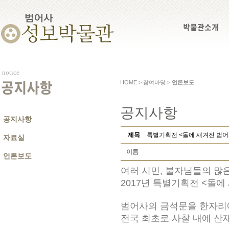
박물관소개
notice
HOME > 참여마당 >
언론보도
공지사항
공지사항
공지사항
제목
특별기획전 <돌에 새겨진 범어
자료실
이름
언론보도
여러 시민, 불자님들의 많
2017년 특별기획전 <돌
범어사의 금석문을 한자리
전국 최초로 사찰 내에 산