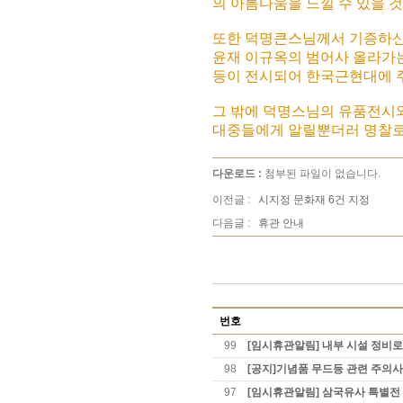
의 아름다움을 느낄 수 있을 
또한 덕명큰스님께서 기증하신,
윤재 이규옥의 범어사 올라가는 
등이 전시되어 한국근현대에 주
그 밖에 덕명스님의 유품전시와
대중들에게 알릴뿐더러 명찰로서
다운로드 :
첨부된 파일이 없습니다.
이전글 :
시지정 문화재 6건 지정
다음글 :
휴관 안내
번호
99
[임시휴관알림] 내부 시설 정비로
98
[공지]기념품 무드등 관련 주의
97
[임시휴관알림] 삼국유사 특별전