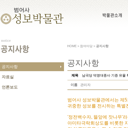
박물관소개
notice
HOME > 참여마당 >
공지사항
공지사항
공지사항
공지사항
제목
남곡당 덕명대종사 기증 유물
자료실
이름
관리자
언론보도
범어사 성보박물관에서는 제5
귀중한 성보를 전시하는 특별
'정전백수자, 뜰앞에 잣나무'
아미타극락회상도를 비롯한 지