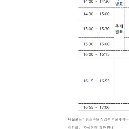
다운로드 :
[황실축원 장엄수 학술세미나 초
이전글 :
[추석연휴] 휴관 안내