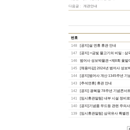
다음글 :
개관안내
번호
148
[공지]설 연휴 휴관 안내
147
[공지] <금빛 물고기의 비밀 : 삼
146
범어사 성보박물관 <제8회 옻밭
145
[채용마감] 2024년 범어사 성
144
[공지]범어사 개산 1345주년 기
143
[추석연휴] 휴관 안내
142
[공지] 광복절 78주년 기념콘서트
141
[임시휴관알림] 내부 시설 정비로
140
[공지]기념품 무드등 관련 주의
139
[임시휴관알림] 삼국유사 특별전