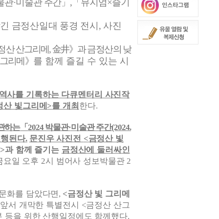
물관
·
미술관 주간
」
,
「
뮤지엄
×
즐기
긴 금정산일대 풍경 전시
,
사진
정산 산그리메
,
金井
》
과
금정산의 낮
빛그리메
》
를 함께 즐길 수 있는 시
 역사를 기록하는 다큐멘터리 사진작
정산 빛그리메
를 개최
한다
>
.
관하는
「
박물관
미술관 주간
2024
·
(2024.
진행된다
문진우 사진전
금정산 빛
.
<
井
과 함께 즐기는
금정산에 둘러싸인
>
금요일 오후
시 범어사 성보박물관
2
2
 문화를 담았다면
금정산 빛 그리메
,
<
 앞서 개막한 특별전시
금정산 산그
<
본 등을 위한 산행일정에도 함께했다
.