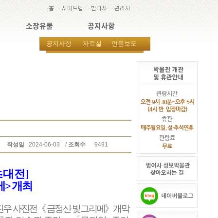
소장유물
공지사항
공지사항
자료실
언론보도
작성일
2024-06-03
/
조회수
9491
초대전
]
메
개최
>
진우 사진전
《
금정산 빛그리메
》
개막