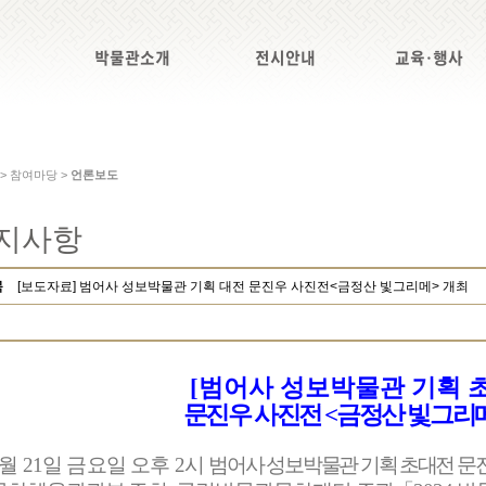
박물관소개
전시안내
교육·행사
 > 참여마당 >
언론보도
지사항
목
[보도자료] 범어사 성보박물관 기획 대전 문진우 사진전<금정산 빛그리메> 개최
범어사 성보박물관 기획 
[
문진우 사진전
금정산 빛그리
<
월
21
일 금요일 오후
2
시
범어사 성보박물관 기획 초대전 문