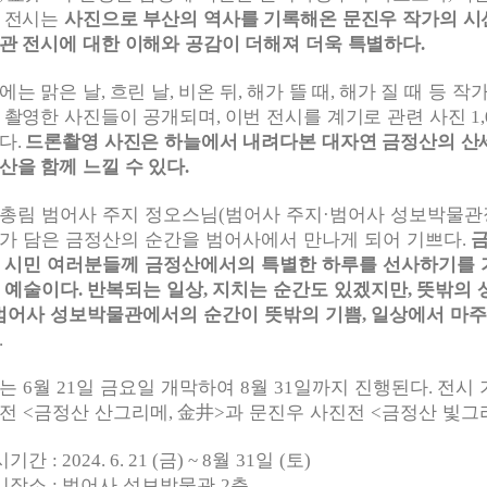
 전시는
사진으로 부산의 역사를 기록해온 문진우 작가의 시
관 전시에 대한 이해와 공감이 더해져 더욱 특별하다
.
에는 맑은 날
흐린 날
비온 뒤
해가 뜰 때
해가 질 때 등 작
,
,
,
,
 촬영한 사진들이 공개되며
이번 전시를 계기로 관련 사진
,
1
다
드론촬영 사진은 하늘에서 내려다본 대자연 금정산의 산세
.
산을 함께 느낄 수 있다
.
총림 범어사 주지 정오스님
범어사 주지
범어사 성보박물관
(
·
가 담은 금정산의 순간을 범어사에서 만나게 되어 기쁘다
금
.
 시민 여러분들께 금정산에서의 특별한 하루를 선사하기를
 예술이다
반복되는 일상
지치는 순간도 있겠지만
뜻밖의 
.
,
,
범어사 성보박물관에서의 순간이 뜻밖의 기쁨
일상에서 마주
,
.
시는
월
일 금요일 개막하여
월
일까지 진행된다
전시 
6
21
8
31
.
별전
금정산 산그리메
金井
과 문진우 사진전
금정산 빛그
<
,
>
<
시기간
금
월
일
토
: 2024. 6. 21 (
) ~ 8
31
(
)
시장소
범어사 성보박물관
층
:
2