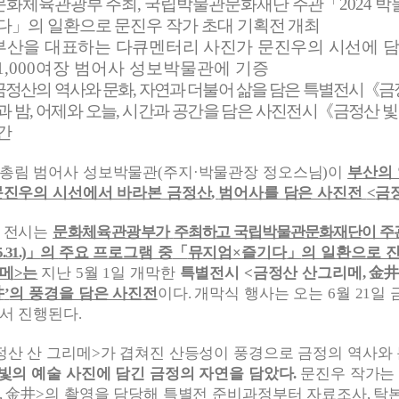
문화체육관광부 주최
,
국립박물관문화재단 주관
「
2024
박
다
」
의 일환으로 문진우 작가 초대 기획전 개최
부산을 대표하는 다큐멘터리 사진가 문진우의 시선에 담
1,000
여장 범어사 성보박물관에 기증
금정산의 역사와 문화
,
자연과 더불어 삶을 담은 특별전시
《
금
과 밤
,
어제와 오늘
,
시간과 공간을 담은 사진전시
《
금정산 
간
총림 범어사 성보박물관
주지
박물관장 정오스님
이
부산의
(
·
)
문진우의 시선에서 바라본 금정산
범어사를 담은 사진전
금
,
<
 전시는
문화체육관광부가
주최하고 국립박물관문화재단이 주
」
의
주요 프로그램 중
「
뮤지엄
즐기다
」
의 일환으로 
5.31.)
×
메
는
지난
월
일 개막한
특별전시
금정산 산그리메
金
>
5
1
<
,
井
의 풍경을 담은 사진전
이다
개막식 행사는 오는
월
일 
’
.
6
21
서 진행된다
.
정산 산 그리메
가 겹쳐진 산등성이 풍경으로 금정의 역사와
>
 빛의 예술 사진에 담긴 금정의 자연을 담았다
문진우 작가는
.
金井
의 촬영을 담당해 특별전 준비과정부터 자료조사
탁
,
>
,