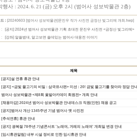
막행사
금
오후
시
범어사 성보박물관
층
: 2024. 6. 21 (
)
2
(
2
)
드 :
[20240603 [범어사 성보박물관]문진우 작가 사진전 금정산 빛그리메 개최.hwp]
 :
[공지] 2024년 범어사 성보박물관 기획 초대전 문진우 사진전 <금정산 빛그리메>
 :
[강좌] 알쓸범대, 알고보면 쓸데있는 범어사 대웅전 이야기
제목
[공지]설 연휴 휴관 안내
[공지] <금빛 물고기의 비밀 : 삼국유사편> 미션 : 20! 금빛 물고기를 찾아라 정답 안
범어사 성보박물관 <제8회 옻밭아카데미 회원전> 개최 안내
[채용마감] 2024년 범어사 성보박물관 안내데스크 직원(인턴) 채용 공고
[공지]범어사 개산 1345주년 기념 범어사 옛 사진전
[추석연휴] 휴관 안내
[공지] 광복절 78주년 기념콘서트 '노래여, 겨레의 노래여' 개최일 변경 안내
[임시휴관알림] 내부 시설 정비로 인한 임시휴관 안내