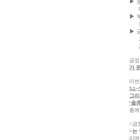
▶
▶
▶
금정
가 
이번
5.2.~
그리
金
‘
층에
금
<
는
>
리메