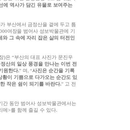
선에 역사가 담긴 유물로 보여주는
가가 부산에서 금정산을 곁에 두고 틈
여장을 범어사 성보박물관에 기
,000
와 그 속에 자리 잡은 삶의 터전인
장
은
부산의 대표 사진가 문진우
)
“
정산의 일상 풍경을 만나는 이번 전
 기원한다
며
사진은 순간을 기록
.
”
, “
상황이 기쁨으로 다가오는 순간도 있
한 작은 쉼이 되기를 바란다
고 전
.
”
기간 동안 범어사 성보박물관에서는
리메
를 함께 즐길 수 있다
>
.