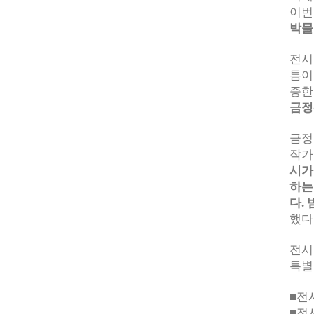
이번
박물
전시
틈이
증한
금정
금정
작가
시가
하는
다
.
했다
전
특
■
전
■
전