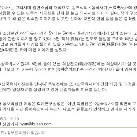
유사>는 고려시대 일연스님의 저작으로, 김부식의 <삼국사기(三國史記)>에 없
저항할 수 있는 민족적 자긍심을 갖게 한 불교 역사서로 의미가 깊다. 책의 구성
나귀 귀'와 같은 익숙한 이야기를 비롯한 신화와 교훈적 민담 등을 담은 총 5권,
 소장본인 <삼국유사 권 4~5>에는 5편에서 9편까지의 얘기가 실려 있는데,
등에 관한 이야기를 담고 있다. 5편 '의해(義解)'는 인도로 불법을 구하러 떠난 
는 밀교 승려들이 재앙을 물리친 일을 기록하고 있다. 7편 '감통(感通)'과 8편 '피
효선(孝善)'은 효에 대한 이야기를 실었다.
<삼국유사> 권4의 5편에 들어 있는 '의상전교(義湘傳敎)'에는 의상대사가 열 
 나오고, 이 가운데 '금정지범어(金井之梵魚)' 즉 금정산 범어사가 들어 있음이
'<삼국유사> 진본을 만나다' 특별전에는 또 <삼국유사>의 간행 배경 및 과정을 
 번역한 영상자료를 상영하고 있어 관람자들의 이해를 돕는다.
 성보박물관 이정은 학예연구실장은 "이번 특별전은 <삼국유사>를 막연히 교
 역사를 지난 문화유산이자 부산의 대표적 유물로서 인식하고 만나는 자리가 
05.31 19:10
 선임기자 hyun@busan.com
드 :
첨부된 파일이 없습니다.