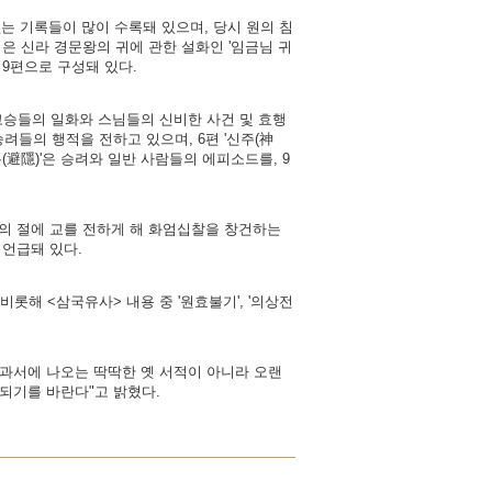
는 기록들이 많이 수록돼 있으며, 당시 원의 침
은 신라 경문왕의 귀에 관한 설화인 '임금님 귀
 9편으로 구성돼 있다.
 고승들의 일화와 스님들의 신비한 사건 및 효행
승려들의 행적을 전하고 있으며, 6편 '신주(神
은(避隱)'은 승려와 일반 사람들의 에피소드를, 9
곳의 절에 교를 전하게 해 화엄십찰을 창건하는
 언급돼 있다.
비롯해 <삼국유사> 내용 중 '원효불기', '의상전
과서에 나오는 딱딱한 옛 서적이 아니라 오랜
되기를 바란다"고 밝혔다.