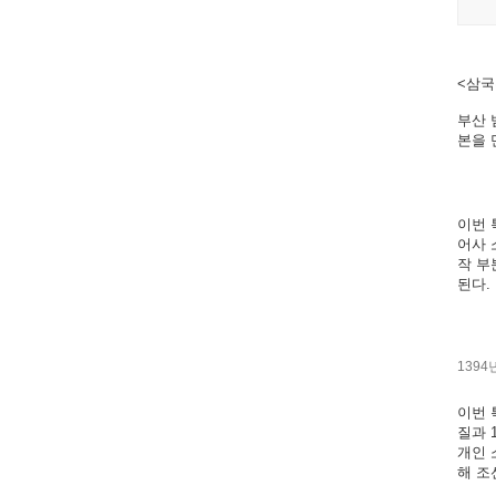
<삼국
부산 
본을 
이번 
어사 
작 부
된다.
1394
이번 
질과 
개인 
해 조