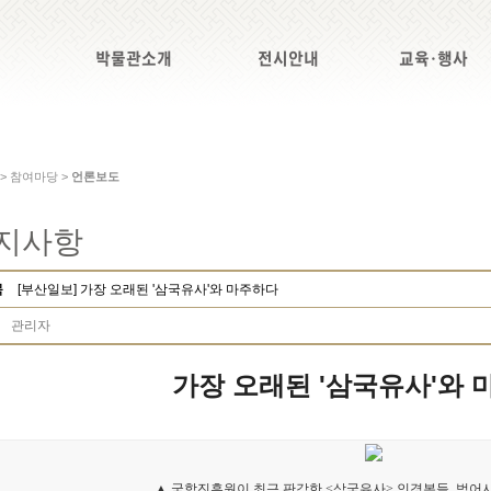
박물관소개
전시안내
교육·행사
 > 참여마당 >
언론보도
지사항
목
[부산일보] 가장 오래된 '삼국유사'와 마주하다
관리자
가장 오래된 '삼국유사'와 
▲ 국학진흥원이 최근 판각한 <삼국유사> 인경본들. 범어