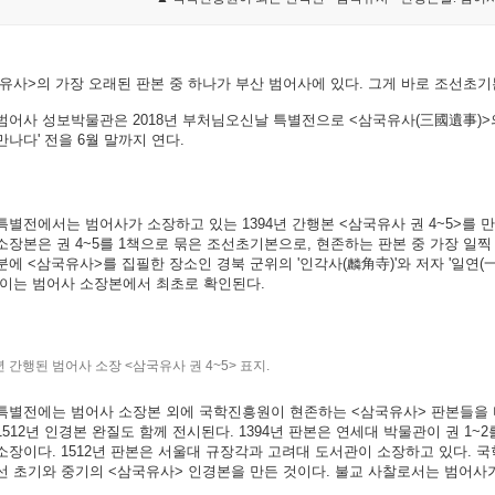
유사>의 가장 오래된 판본 중 하나가 부산 범어사에 있다. 그게 바로 조선초기
범어사 성보박물관은 2018년 부처님오신날 특별전으로 <삼국유사(三國遺事)>
만나다' 전을 6월 말까지 연다.
특별전에서는 범어사가 소장하고 있는 1394년 간행본 <삼국유사 권 4~5>를 만날
소장본은 권 4~5를 1책으로 묶은 조선초기본으로, 현존하는 판본 중 가장 일찍
분에 <삼국유사>를 집필한 장소인 경북 군위의 '인각사(麟角寺)'와 저자 '일연(
 이는 범어사 소장본에서 최초로 확인된다.
년 간행된 범어사 소장 <삼국유사 권 4~5> 표지.
특별전에는 범어사 소장본 외에 국학진흥원이 현존하는 <삼국유사> 판본들을 비교
1512년 인경본 완질도 함께 전시된다. 1394년 판본은 연세대 박물관이 권 1~2를
소장이다. 1512년 판본은 서울대 규장각과 고려대 도서관이 소장하고 있다.
선 초기와 중기의 <삼국유사> 인경본을 만든 것이다. 불교 사찰로서는 범어사