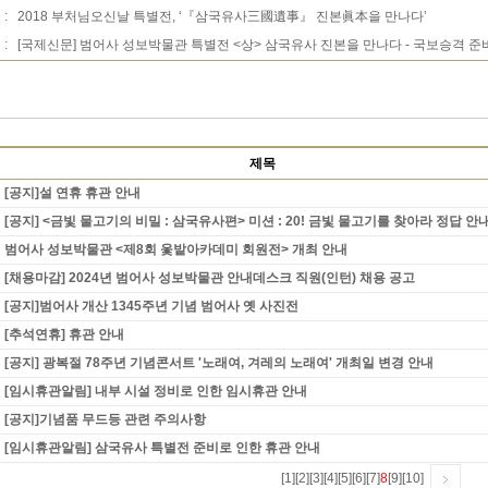
 :
2018 부처님오신날 특별전, ‘『삼국유사三國遺事』 진본眞本을 만나다’
 :
[국제신문] 범어사 성보박물관 특별전 <상> 삼국유사 진본을 만나다 - 국보승격 준비 
제목
[공지]설 연휴 휴관 안내
[공지] <금빛 물고기의 비밀 : 삼국유사편> 미션 : 20! 금빛 물고기를 찾아라 정답 안
범어사 성보박물관 <제8회 옻밭아카데미 회원전> 개최 안내
[채용마감] 2024년 범어사 성보박물관 안내데스크 직원(인턴) 채용 공고
[공지]범어사 개산 1345주년 기념 범어사 옛 사진전
[추석연휴] 휴관 안내
[공지] 광복절 78주년 기념콘서트 '노래여, 겨레의 노래여' 개최일 변경 안내
[임시휴관알림] 내부 시설 정비로 인한 임시휴관 안내
[공지]기념품 무드등 관련 주의사항
[임시휴관알림] 삼국유사 특별전 준비로 인한 휴관 안내
[1]
[2]
[3]
[4]
[5]
[6]
[7]
8
[9]
[10]