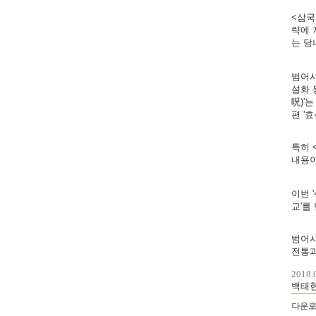
<삼국
략에 
는 당
범어사
설화 
呪)'
편 '
특히 
내용이
이번 
교'를
범어사
전통과
2018.
백태현
다운로