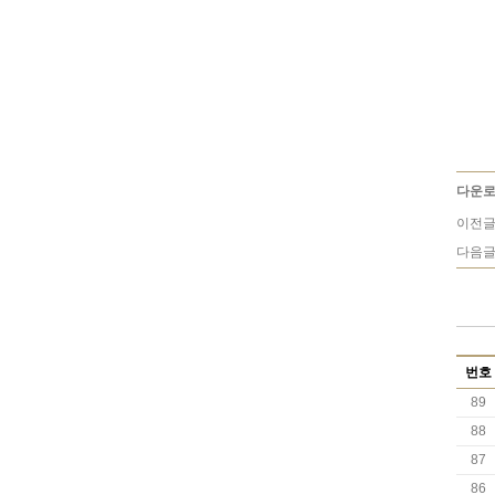
다운로
이전글
다음글
번호
89
88
87
86