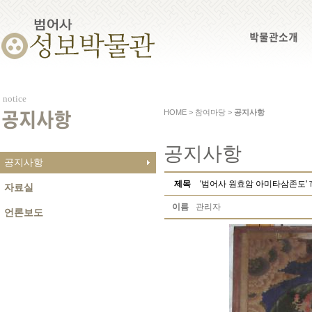
박물관소개
notice
HOME > 참여마당 >
공지사항
공지사항
공지사항
공지사항
제목
'범어사 원효암 아미타삼존도'
자료실
이름
관리자
언론보도