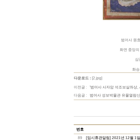
범어사 원효
화면 중앙의
삼
화승
다운로드 :
[2.jpg]
이전글 :
'범어사 사자암 석조보살좌상,
다음글 :
범어사 성보박물관 유물열람신
번호
89
[임시휴관알림] 2021년 12월 1