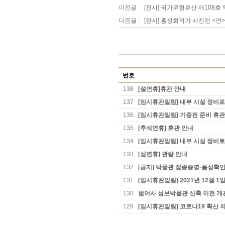
이전글 :
[전시] 국가무형유산 제108호
다음글 :
[전시] 홍성희작가 사진전 <연
번호
138
[설연휴]휴관 안내
137
[임시휴관알림] 내부 시설 정비로
136
[임시휴관알림] 기증전 준비 휴관
135
[추석연휴] 휴관 안내
134
[임시휴관알림] 내부 시설 정비로
133
[설연휴] 관람 안내
132
[공지] 박물관 접종증명·음성확인
131
[임시휴관알림] 2021년 12월 1
130
범어사 성보박물관 신축 이전 개
129
[임시휴관알림] 코로나19 확산 