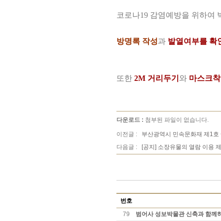
코로나19 감염예방을 위하여 
방명록 작성
과
발열여부를 확
또한
2M 거리두기
와
마스크착
다운로드 :
첨부된 파일이 없습니다.
이전글 :
부산광역시 민속문화재 제1호
다음글 :
[공지] 소장유물의 열람 이용 
번호
79
범어사 성보박물관 신축과 함께하