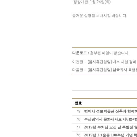
-정상개관: 1월 24일(화)
즐거운 설명절 보내시길 바랍니다.
다운로드 :
첨부된 파일이 없습니다.
이전글 :
[임시휴관알림] 내부 시설 정
다음글 :
[임시휴관알림] 삼국유사 특별
번호
79
범어사 성보박물관 신축과 함께하
78
부산광역시 문화재자료 제6호<
77
2019년 부처님 오신 날 특별전 
76
2019년 3.1운동 100주년 기념 