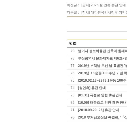
이전글 :
[공지] 2025 설 연휴 휴관 안내
다음글 :
[전시] 대한민국임시정부 기억
번호
79
범어사 성보박물관 신축과 함께하
78
부산광역시 문화재자료 제6호<
77
2019년 부처님 오신 날 특별전 
76
2019년 3.1운동 100주년 기념 
75
[2019.02.13~28] 3.1운동 
74
[설연휴] 휴관 안내
73
[01.31] 폭설로 인한 휴관안내
72
[10.06] 태풍으로 인한 휴관 안내
71
[2018.09.20~26] 휴관 안내
70
2018 부처님오신날 특별전, 